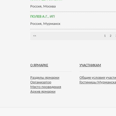
Россия, Москва
ПОЛЕВ А.Г., ИП
Россия, Мурманск
<<
1
2
О ЯРМАРКЕ
УЧАСТНИКАМ
Разделы ярмарки
Общие условия участ
Организатор
Гостиницы Мурманск
Место проведения
Архив ярмарки